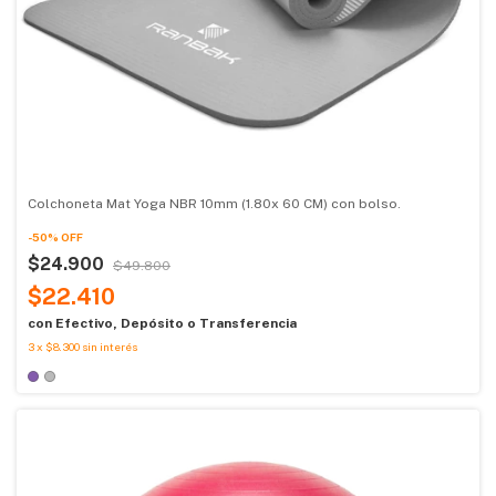
Colchoneta Mat Yoga NBR 10mm (1.80x 60 CM) con bolso.
-
50
%
OFF
$24.900
$49.800
$22.410
con
Efectivo, Depósito o Transferencia
3
x
$8.300
sin interés