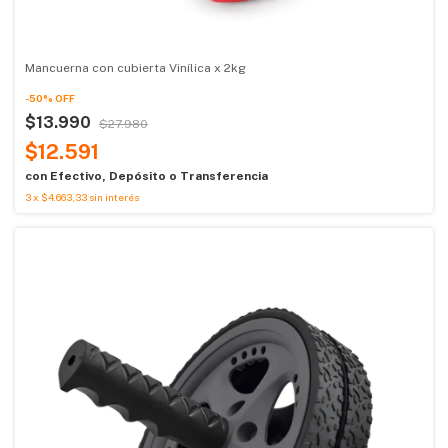
Mancuerna con cubierta Vinílica x 2kg
-
50
%
OFF
$13.990
$27.980
$12.591
con
Efectivo, Depósito o Transferencia
3
x
$4.663,33
sin interés