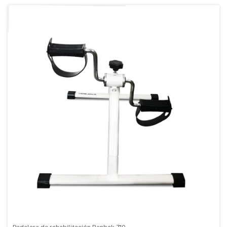
Pedalera de rehabilitación Ranbak 710