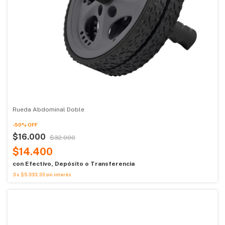
Rueda Abdominal Doble
-
50
%
OFF
$16.000
$32.000
$14.400
con
Efectivo, Depósito o Transferencia
3
x
$5.333,33
sin interés