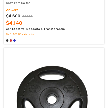
Soga Para Saltar
-
50
%
OFF
$4.600
$9.200
$4.140
con
Efectivo, Depósito o Transferencia
3
x
$1.533,33
sin interés