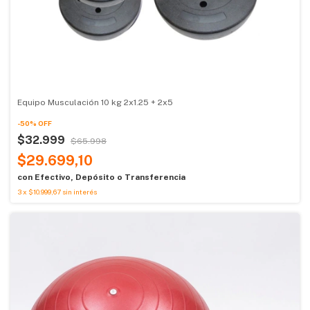
Equipo Musculación 10 kg 2x1.25 + 2x5
-
50
%
OFF
$32.999
$65.998
$29.699,10
con
Efectivo, Depósito o Transferencia
3
x
$10.999,67
sin interés