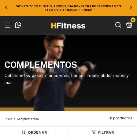
50% EN TODO EL SITIO ¡APROVECHÁ 10% EXTRA DE DESCUENTO EN
EFECTIVO O TRANSFERENCIA!
0
COMPLEMENTOS
Colchonetas, pesas, mancuernas, bancos, rueda, abdominales y
más.
31 productos
Inicio
>
Complementos
ORDENAR
FILTRAR