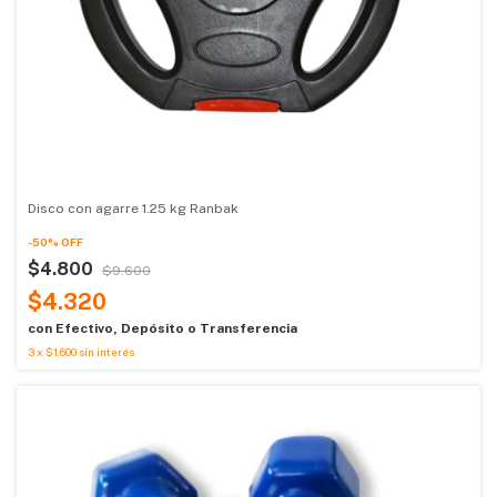
Disco con agarre 1.25 kg Ranbak
-
50
%
OFF
$4.800
$9.600
$4.320
con
Efectivo, Depósito o Transferencia
3
x
$1.600
sin interés