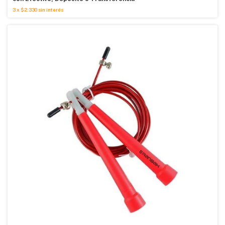
3
x
$2.330
sin interés