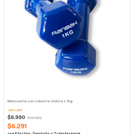
Mancuerna con cubierta Vinílica x 1kg
-
50
%
OFF
$6.990
$13.980
$6.291
con
Efectivo, Depósito o Transferencia