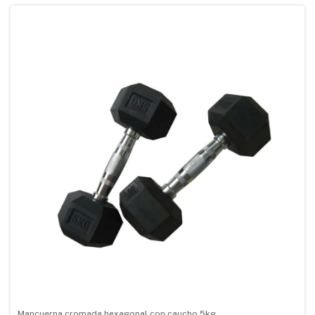
Mancuerna cromada hexagonal con caucho 5kg