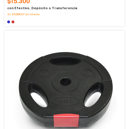
$15.300
con
Efectivo, Depósito o Transferencia
3
x
$5.666,67
sin interés