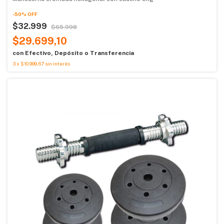
-
50
%
OFF
$32.999
$65.998
$29.699,10
con
Efectivo, Depósito o Transferencia
3
x
$10.999,67
sin interés