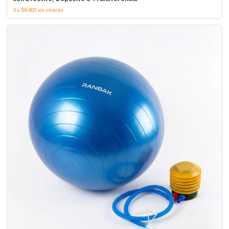
3
x
$8.600
sin interés