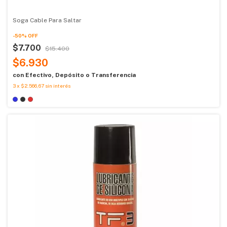
Soga Cable Para Saltar
-
50
%
OFF
$7.700
$15.400
$6.930
con
Efectivo, Depósito o Transferencia
3
x
$2.566,67
sin interés