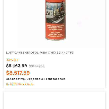
LUBRICANTE AEROSOL PARA CINTAS X 440 TF3
-
50
%
OFF
$9.463,99
$18.927,98
$8.517,59
con
Efectivo, Depósito o Transferencia
3
x
$3.154,66
sin interés