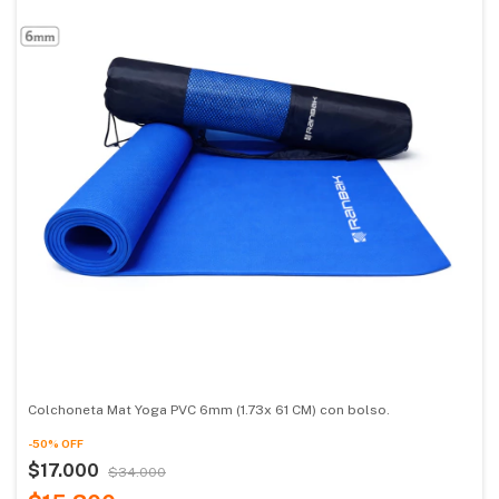
Colchoneta Mat Yoga PVC 6mm (1.73x 61 CM) con bolso.
-
50
%
OFF
$17.000
$34.000