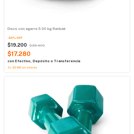
Disco con agarre 5.00 kg Ranbak
-
50
%
OFF
$19.200
$38.400
$17.280
con
Efectivo, Depósito o Transferencia
3
x
$6.400
sin interés