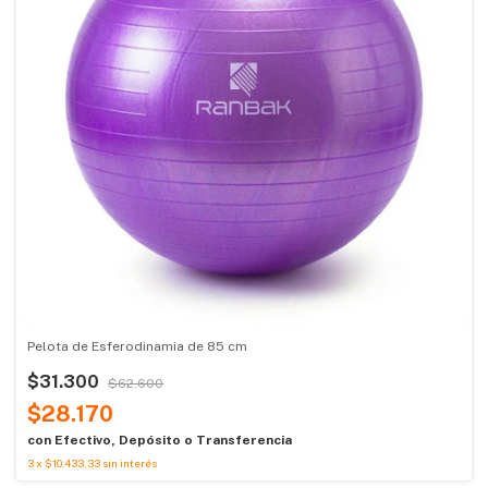
Pelota de Esferodinamia de 85 cm
$31.300
$62.600
$28.170
con
Efectivo, Depósito o Transferencia
3
x
$10.433,33
sin interés