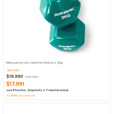
Mancuerna con cubierta Vinílica x 3kg
-
50
%
OFF
$19.990
$39.980
$17.991
con
Efectivo, Depósito o Transferencia
3
x
$6.663,33
sin interés