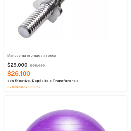
Mancuerna cromada a rosca
$29.000
$58.000
$26.100
con
Efectivo, Depósito o Transferencia
3
x
$9.666,67
sin interés