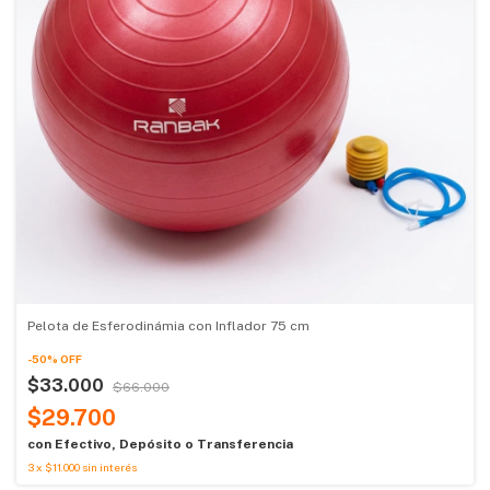
Pelota de Esferodinámia con Inflador 75 cm
-
50
%
OFF
$33.000
$66.000
$29.700
con
Efectivo, Depósito o Transferencia
3
x
$11.000
sin interés