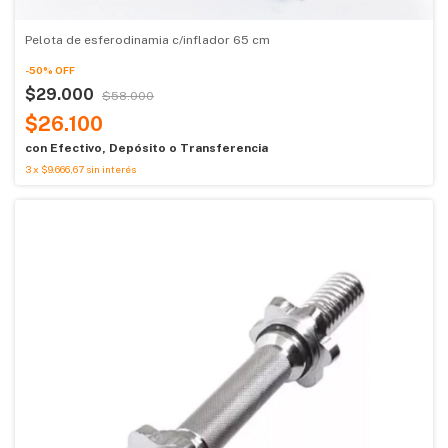
Pelota de esferodinamia c/inflador 65 cm
-
50
%
OFF
$29.000
$58.000
$26.100
con
Efectivo, Depósito o Transferencia
3
x
$9.666,67
sin interés