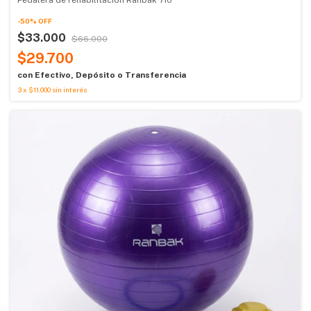
-
50
%
OFF
$33.000
$66.000
$29.700
con
Efectivo, Depósito o Transferencia
3
x
$11.000
sin interés