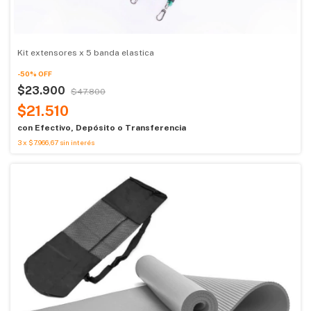
Kit extensores x 5 banda elastica
-
50
%
OFF
$23.900
$47.800
$21.510
con
Efectivo, Depósito o Transferencia
3
x
$7.966,67
sin interés