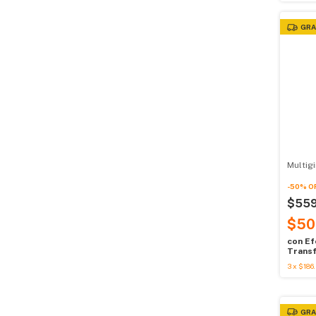
GRA
Multig
-
50
%
O
$55
$50
con
Ef
Transf
3
x
$186
GRA