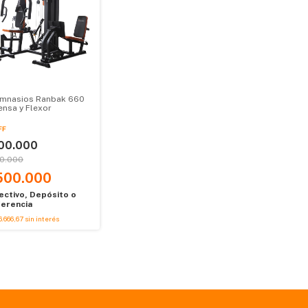
imnasios Ranbak 660
ensa y Flexor
FF
00.000
0.000
500.000
ectivo, Depósito o
erencia
6.666,67
sin interés