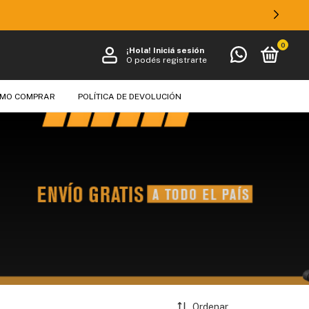
ANSFERENCIA!
0
¡Hola!
Iniciá sesión
O podés registrarte
MO COMPRAR
POLÍTICA DE DEVOLUCIÓN
Ordenar