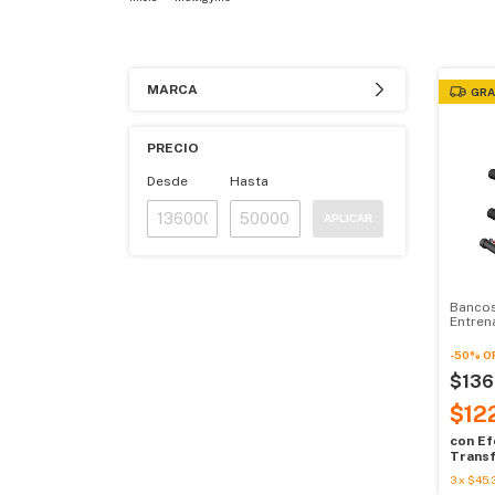
MARCA
GRA
PRECIO
Desde
Hasta
APLICAR
Bancos
Entren
compac
-
50
%
O
$136
$12
con
Ef
Transf
3
x
$45.