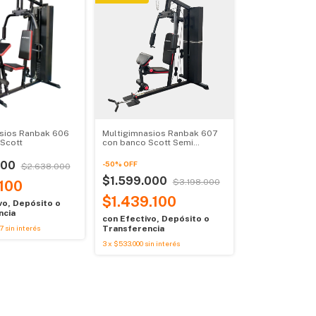
sios Ranbak 606
Multigimnasios Ranbak 607
Scott
con banco Scott Semi
Profesional
000
-
50
%
OFF
$2.638.000
$1.599.000
$3.198.000
.100
$1.439.100
vo, Depósito o
ncia
con
Efectivo, Depósito o
7
sin interés
Transferencia
3
x
$533.000
sin interés