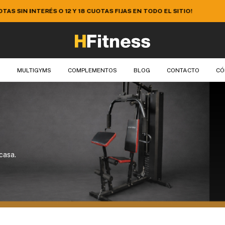
 EL SITIO ¡APROVECHÁ 10% EXTRA DE DESCUENTO EN EFECTIVO O TR
S
MULTIGYMS
COMPLEMENTOS
BLOG
CONTACTO
CÓ
casa.