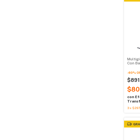
Multig
Con Ba
-
60
%
O
$891
$80
con
Ef
Transf
3
x
$297
GRA