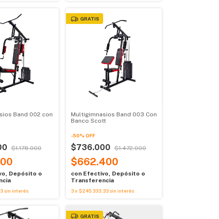
GRATIS
sios Band 002 con
Multigimnasios Band 003 Con
Banco Scott
-
50
%
OFF
00
$736.000
$1.178.000
$1.472.000
100
$662.400
vo, Depósito o
con
Efectivo, Depósito o
ncia
Transferencia
33
sin interés
3
x
$245.333,33
sin interés
GRATIS