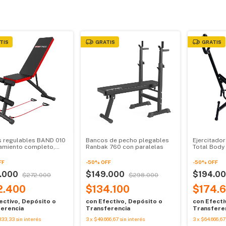
TIS
GRATIS
GRATIS
 regulables BAND 010
Bancos de pecho plegables
Ejercitador
amiento completo,
Ranbak 760 con paralelas
Total Body
to y súper versátil
FF
-
50
%
OFF
-
50
%
OFF
.000
$149.000
$194.0
$272.000
$298.000
2.400
$134.100
$174.
ectivo, Depósito o
con
Efectivo, Depósito o
con
Efecti
erencia
Transferencia
Transfere
333,33
sin interés
3
x
$49.666,67
sin interés
3
x
$64.666,67