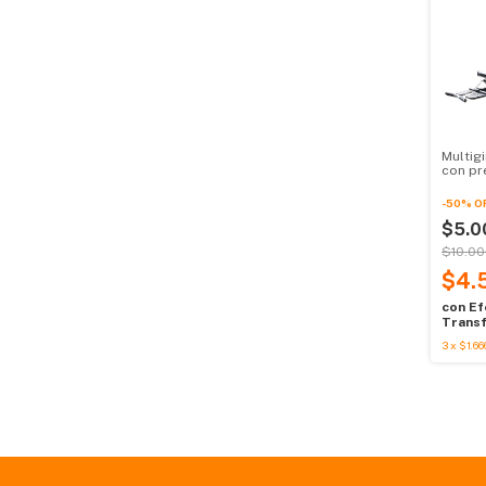
Multig
con pr
-
50
%
O
$5.0
$10.00
$4.
con
Ef
Transf
3
x
$1.66