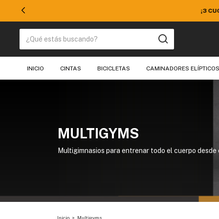
50% EN TODO
INICIO
CINTAS
BICICLETAS
CAMINADORES ELÍPTICO
MULTIGYMS
Multigimnasios para entrenar todo el cuerpo desde 
Inicio
>
Multigyms