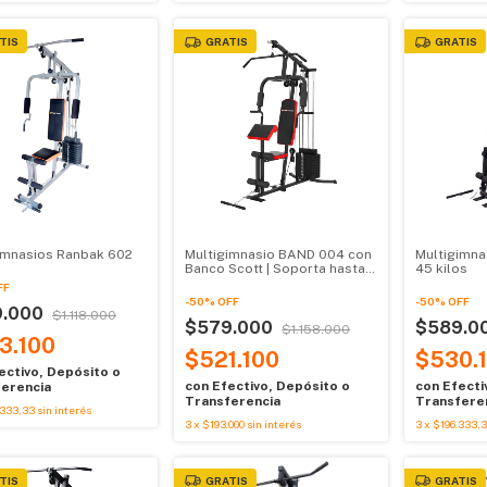
TIS
GRATIS
GRATIS
imnasios Ranbak 602
Multigimnasio BAND 004 con
Multigimna
Banco Scott | Soporta hasta
45 kilos
120 kg
FF
-
50
%
OFF
-
50
%
OFF
9.000
$1.118.000
$579.000
$589.0
$1.158.000
3.100
$521.100
$530.
ectivo, Depósito o
con
Efectivo, Depósito o
con
Efecti
erencia
Transferencia
Transfere
.333,33
sin interés
3
x
$193.000
sin interés
3
x
$196.333,
TIS
GRATIS
GRATIS