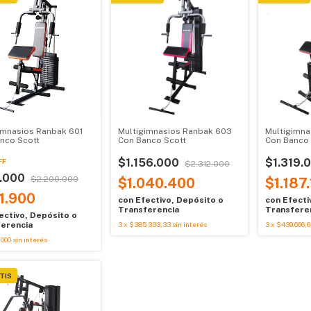
imnasios Ranbak 601
Multigimnasios Ranbak 603
Multigimna
nco Scott
Con Banco Scott
Con Banco 
$1.156.000
$1.319.
FF
$2.312.000
.000
$2.200.000
$1.040.400
$1.187
1.900
con
Efectivo, Depósito o
con
Efecti
Transferencia
Transfere
ectivo, Depósito o
erencia
3
x
$385.333,33
sin interés
3
x
$439.666,6
.000
sin interés
TIS