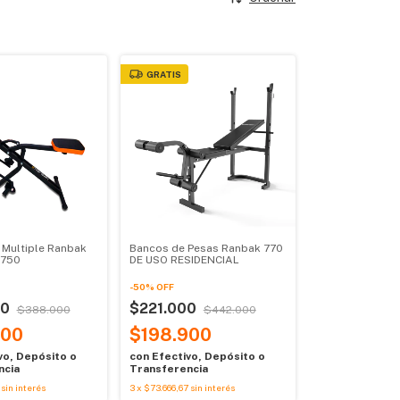
GRATIS
 Multiple Ranbak
Bancos de Pesas Ranbak 770
 750
DE USO RESIDENCIAL
-
50
%
OFF
00
$221.000
$388.000
$442.000
600
$198.900
vo, Depósito o
con
Efectivo, Depósito o
ncia
Transferencia
sin interés
3
x
$73.666,67
sin interés