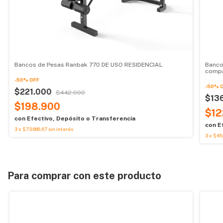
Bancos de Pesas Ranbak 770 DE USO RESIDENCIAL
Banco
compa
-
50
%
OFF
-
50
%
$221.000
$442.000
$13
$198.900
$12
con
Efectivo, Depósito o Transferencia
con
E
3
x
$73.666,67
sin interés
3
x
$45
Para comprar con este producto