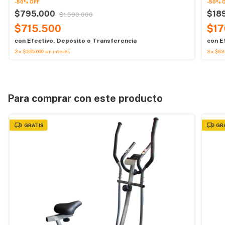
-
50
%
OFF
-
50
%
$795.000
$18
$1.590.000
$715.500
$17
con
Efectivo, Depósito o Transferencia
con
E
3
x
$265.000
sin interés
3
x
$63.
Para comprar con este producto
GRATIS
GR