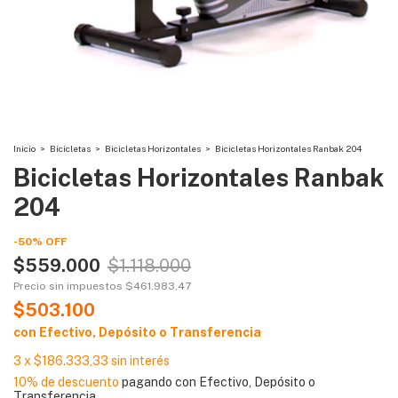
Inicio
>
Bicicletas
>
Bicicletas Horizontales
>
Bicicletas Horizontales Ranbak 204
Bicicletas Horizontales Ranbak
204
-
50
%
OFF
$559.000
$1.118.000
Precio sin impuestos
$461.983,47
$503.100
con
Efectivo, Depósito o Transferencia
3
x
$186.333,33
sin interés
10% de descuento
pagando con Efectivo, Depósito o
Transferencia