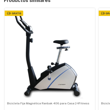
Productos similares
GRATIS
GR
Bicicleta Fija Magnética Ranbak 406 para Casa | HFitness
Bicicl