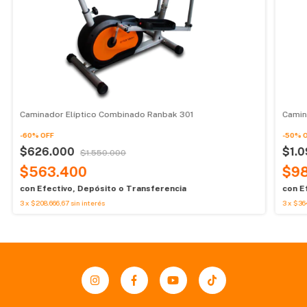
Caminador Elíptico Combinado Ranbak 301
Camin
-
60
%
OFF
-
50
%
$626.000
$1.
$1.550.000
$563.400
$9
con
Efectivo, Depósito o Transferencia
con
E
3
x
$208.666,67
sin interés
3
x
$36