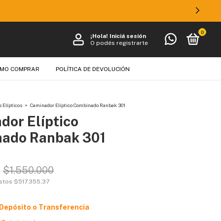
ANSFERENCIA!
0
¡Hola!
Iniciá sesión
O podés registrarte
MO COMPRAR
POLÍTICA DE DEVOLUCIÓN
 Elípticos
>
Caminador Elíptico Combinado Ranbak 301
dor Elíptico
ado Ranbak 301
$1.550.000
estos
$517.355,37
 Depósito o Transferencia