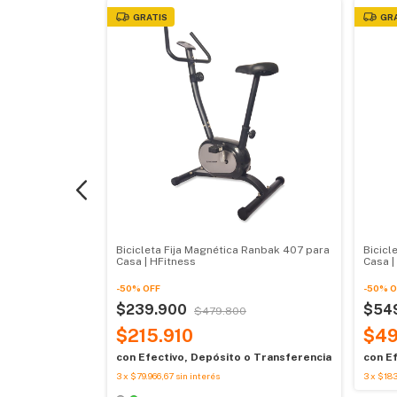
GRATIS
GR
ofesional Ranbak
Bicicleta Fija Magnética Ranbak 407 para
Bicicl
Casa | HFitness
Casa |
-
50
%
OFF
-
50
%
O
000
$239.900
$54
$479.800
$215.910
$49
o Transferencia
con
Efectivo, Depósito o Transferencia
con
Ef
3
x
$79.966,67
sin interés
3
x
$183