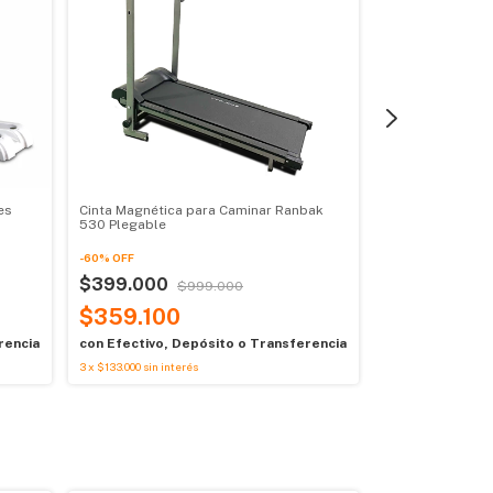
es
Cinta Magnética para Caminar Ranbak
Caminador Elípt
530 Plegable
$605.000
-
60
%
OFF
$
$399.000
$544.50
$999.000
$359.100
con
Efectivo, D
3
x
$201.666,67
sin i
rencia
con
Efectivo, Depósito o Transferencia
3
x
$133.000
sin interés