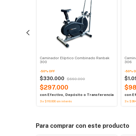
ak 303
Caminador Elíptico Combinado Ranbak
Camin
300
306
0
-
50
%
OFF
-
50
%
O
$330.000
$1.0
$660.000
o Transferencia
$297.000
$98
con
Efectivo, Depósito o Transferencia
con
Ef
3
x
$110.000
sin interés
3
x
$364
Para comprar con este producto