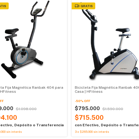
ATIS
GRATIS
eta Fija Magnética Ranbak 404 para
Bicicleta Fija Magnética Ranbak 40
 HFitness
Casa | HFitness
FF
-
50
%
OFF
9.000
$795.000
$1.098.000
$1.590.000
4.100
$715.500
ectivo, Depósito o Transferencia
con
Efectivo, Depósito o Transfe
.000
sin interés
3
x
$265.000
sin interés