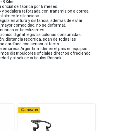
e 8 Kilos
a oficial de fábrica por 6 meses.
o y pedalera reforzada con transmisión a correa
totalmente silenciosa.
egula en altura y distancia, además de estar
l (mayor comodidad, no se deforma).
ubrios antideslizantes.
trónico digital registra calorías consumidas,
n, distancia recorrida, scan de todas las
so cardíaco con sensor al tacto.
 empresa Argentina líder en el país en equipos
omos distribuidores oficiales directos ofreciendo
edad y stock de artículos Ranbak.
GRATIS
GRATIS