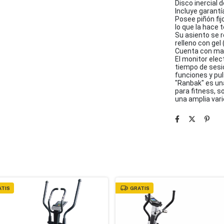
Disco inercial d
Incluye garantí
Posee piñón fij
lo que la hace 
Su asiento se r
relleno con ge
Cuenta con man
El monitor elec
tiempo de sesió
funciones y pul
"Ranbak" es una
para fitness, s
una amplia vari
ATIS
GRATIS