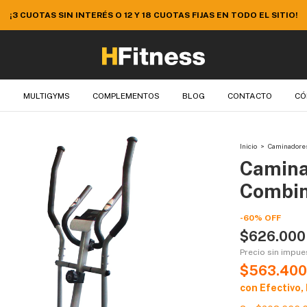
 EL SITIO ¡APROVECHÁ 10% EXTRA DE DESCUENTO EN EFECTIVO O TR
S
MULTIGYMS
COMPLEMENTOS
BLOG
CONTACTO
CÓ
Inicio
>
Caminadores
Camina
Combin
-
60
%
OFF
$626.000
Precio sin impu
$563.400
con
Efectivo,