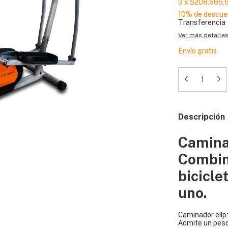
3
x
$208.666,
10% de descue
Transferencia
Ver más detalle
Envío gratis
Descripción
Camina
Combin
bicicle
uno.
Caminador elíp
Admite un peso