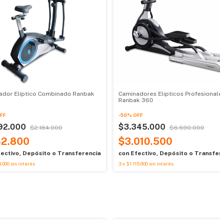
ador Elíptico Combinado Ranbak
Caminadores Elipticos Profesional
Ranbak 360
FF
-
50
%
OFF
92.000
$3.345.000
$2.184.000
$6.690.000
2.800
$3.010.500
ectivo, Depósito o Transferencia
con
Efectivo, Depósito o Transfe
.000
sin interés
3
x
$1.115.000
sin interés