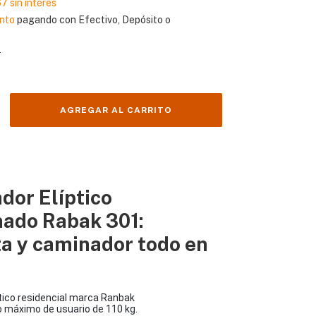
67
sin interés
nto
pagando con Efectivo, Depósito o
s
dor Elíptico
ado Rabak 301:
ta y caminador todo en
tico residencial marca Ranbak
 máximo de usuario de 110 kg.