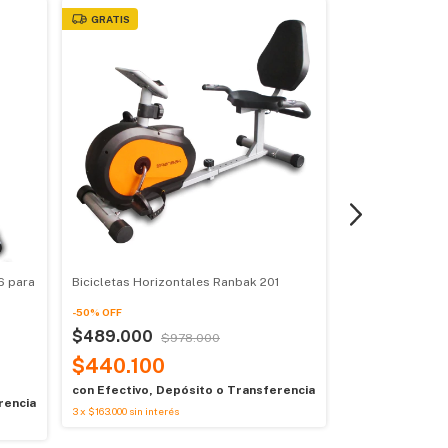
GRATIS
GRATIS
6 para
Bicicletas Horizontales Ranbak 201
Bicicletas Hori
-
50
%
OFF
-
50
%
OFF
$489.000
$978.000
$559.000
$
$440.100
$503.100
con
Efectivo, Depósito o Transferencia
con
Efectivo, D
rencia
3
x
$163.000
sin interés
3
x
$186.333,33
sin 