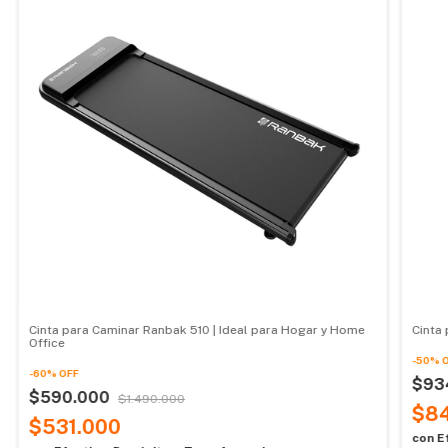
Cinta para Caminar Ranbak 510 | Ideal para Hogar y Home
Cinta
Office
-
50
%
-
60
%
OFF
$93
$590.000
$1.490.000
$8
$531.000
con
E