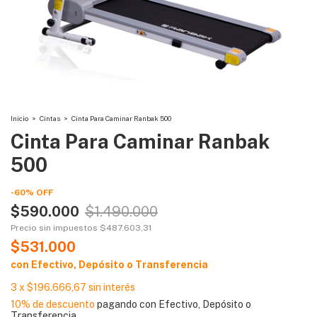
Inicio
>
Cintas
>
Cinta Para Caminar Ranbak 500
Cinta Para Caminar Ranbak
500
-
60
%
OFF
$590.000
$1.490.000
Precio sin impuestos
$487.603,31
$531.000
con
Efectivo, Depósito o Transferencia
3
x
$196.666,67
sin interés
10% de descuento
pagando con Efectivo, Depósito o
Transferencia