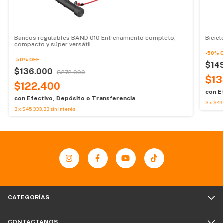
Bancos regulables BAND 010 Entrenamiento completo,
Bicicl
compacto y súper versátil
-
50
%
-
50
%
OFF
$14
$136.000
$272.000
$13
$122.400
con
E
con
Efectivo, Depósito o Transferencia
3
x
$49.
3
x
$45.333,33
sin interés
CATEGORÍAS
CONTACTANOS