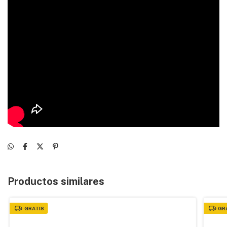
Productos similares
GRATIS
GR