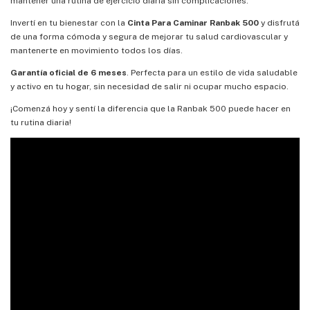
mantener una rutina de ejercicio diaria sin complicaciones.
Invertí en tu bienestar con la
Cinta Para Caminar Ranbak 500
y disfrutá
de una forma cómoda y segura de mejorar tu salud cardiovascular y
mantenerte en movimiento todos los días.
Garantía oficial de 6 meses
. Perfecta para un estilo de vida saludable
y activo en tu hogar, sin necesidad de salir ni ocupar mucho espacio.
¡Comenzá hoy y sentí la diferencia que la Ranbak 500 puede hacer en
tu rutina diaria!