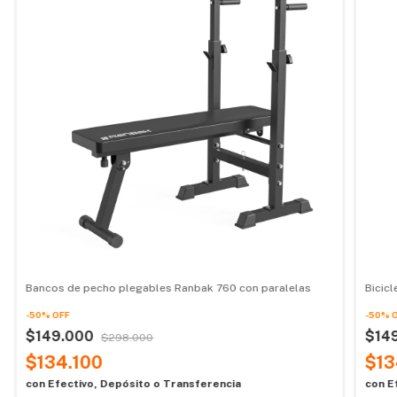
Bancos de pecho plegables Ranbak 760 con paralelas
Bicicl
-
50
%
OFF
-
50
%
$149.000
$14
$298.000
$134.100
$13
con
Efectivo, Depósito o Transferencia
con
E