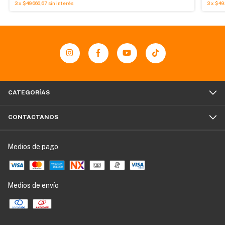
3
x
$49.666,67
sin interés
3
x
$49.
CATEGORÍAS
CONTACTANOS
Medios de pago
Medios de envío