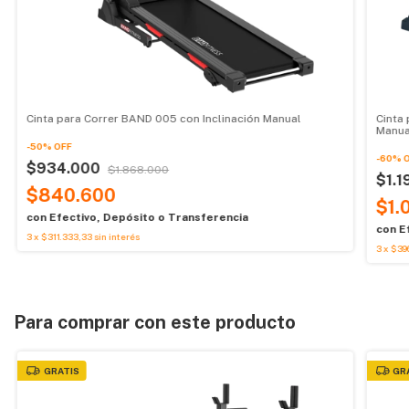
Cinta para Correr BAND 005 con Inclinación Manual
Cinta 
Manua
-
50
%
OFF
-
60
%
$934.000
$1.868.000
$1.
$840.600
$1.
con
Efectivo, Depósito o Transferencia
con
E
3
x
$311.333,33
sin interés
3
x
$396
Para comprar con este producto
GRATIS
GR