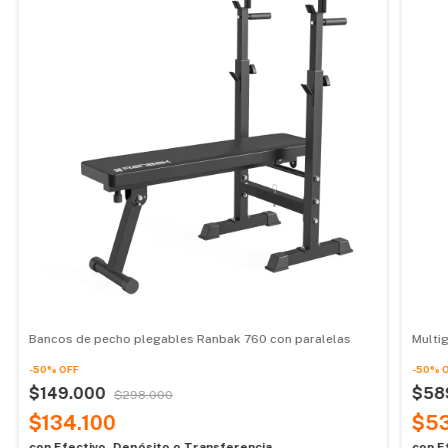
Bancos de pecho plegables Ranbak 760 con paralelas
Multi
-
50
%
OFF
-
50
%
$149.000
$58
$298.000
$134.100
$53
con
Efectivo, Depósito o Transferencia
con
E