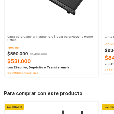
Cinta para Caminar Ranbak 510 | Ideal para Hogar y Home
Cinta
Office
-
50
%
-
60
%
OFF
$93
$590.000
$1.490.000
$8
$531.000
con
E
con
Efectivo, Depósito o Transferencia
3
x
$311
3
x
$196.666,67
sin interés
Para comprar con este producto
GRATIS
GR