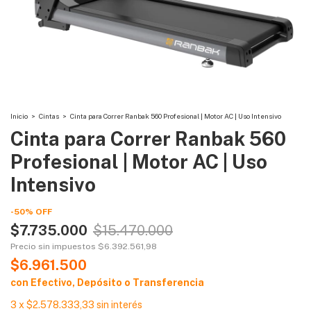
Inicio
>
Cintas
>
Cinta para Correr Ranbak 560 Profesional | Motor AC | Uso Intensivo
Cinta para Correr Ranbak 560
Profesional | Motor AC | Uso
Intensivo
-
50
%
OFF
$7.735.000
$15.470.000
Precio sin impuestos
$6.392.561,98
$6.961.500
con
Efectivo, Depósito o Transferencia
3
x
$2.578.333,33
sin interés