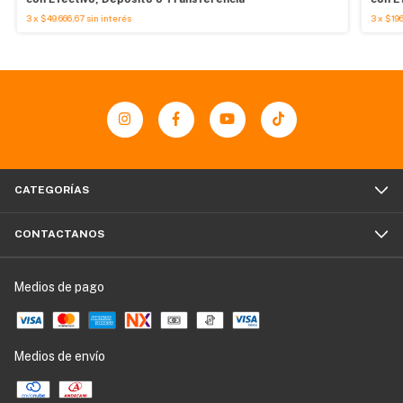
3
x
$49.666,67
sin interés
3
x
$196
CATEGORÍAS
CONTACTANOS
Medios de pago
Medios de envío