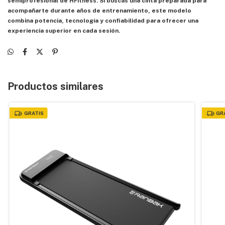
semiprofesional de HFitness. Si buscás una cinta preparada para
acompañarte durante años de entrenamiento, este modelo
combina potencia, tecnología y confiabilidad para ofrecer una
experiencia superior en cada sesión.
Productos similares
GRATIS
GR