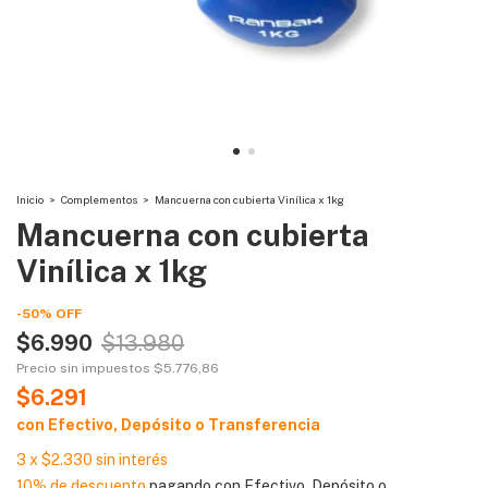
Inicio
>
Complementos
>
Mancuerna con cubierta Vinílica x 1kg
Mancuerna con cubierta
Vinílica x 1kg
-
50
%
OFF
$6.990
$13.980
Precio sin impuestos
$5.776,86
$6.291
con
Efectivo, Depósito o Transferencia
3
x
$2.330
sin interés
10% de descuento
pagando con Efectivo, Depósito o