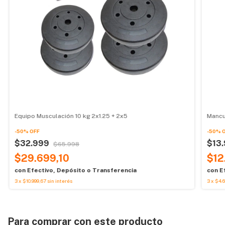
Equipo Musculación 10 kg 2x1.25 + 2x5
Mancue
-
50
%
OFF
-
50
%
$32.999
$13
$65.998
$29.699,10
$12
con
Efectivo, Depósito o Transferencia
con
E
3
x
$10.999,67
sin interés
3
x
$4.
Para comprar con este producto