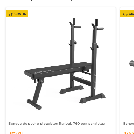
GRATIS
GR
Bancos de pecho plegables Ranbak 760 con paralelas
Banco
-
50
%
OFF
-
50
%