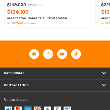
$149.000
$22
$298.000
$134.100
$19
con
Efectivo, Depósito o Transferencia
con
E
3
x
$49.666,67
sin interés
3
x
$73.
CATEGORÍAS
CONTACTANOS
Medios de pago