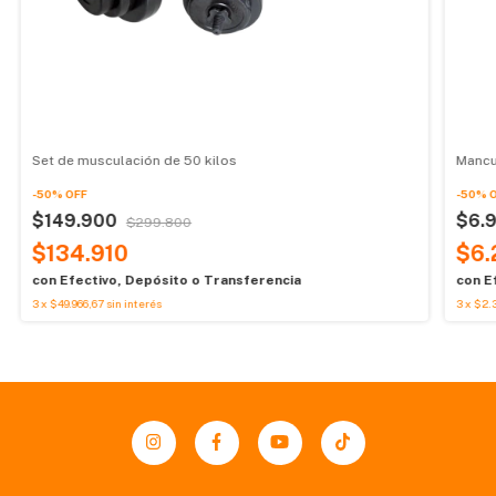
Set de musculación de 50 kilos
Mancue
-
50
%
OFF
-
50
%
$149.900
$6.
$299.800
$134.910
$6.
con
Efectivo, Depósito o Transferencia
con
E
3
x
$49.966,67
sin interés
3
x
$2.