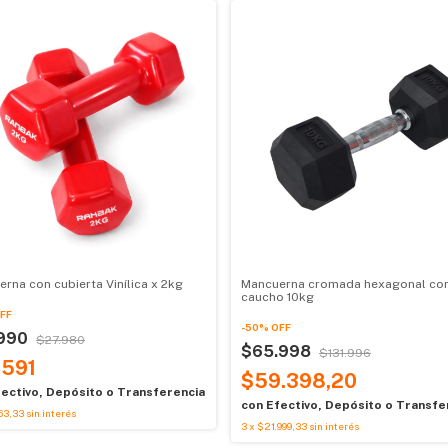
rna con cubierta Vinílica x 2kg
Mancuerna cromada hexagonal co
caucho 10kg
FF
-
50
%
OFF
.990
$27.980
$65.998
$131.996
.591
$59.398,20
ectivo, Depósito o Transferencia
con
Efectivo, Depósito o Transfe
63,33
sin interés
3
x
$21.999,33
sin interés