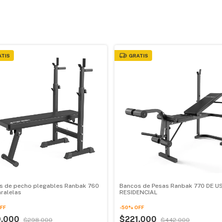
ATIS
GRATIS
s de pecho plegables Ranbak 760
Bancos de Pesas Ranbak 770 DE U
ralelas
RESIDENCIAL
FF
-
50
%
OFF
9.000
$221.000
$298.000
$442.000