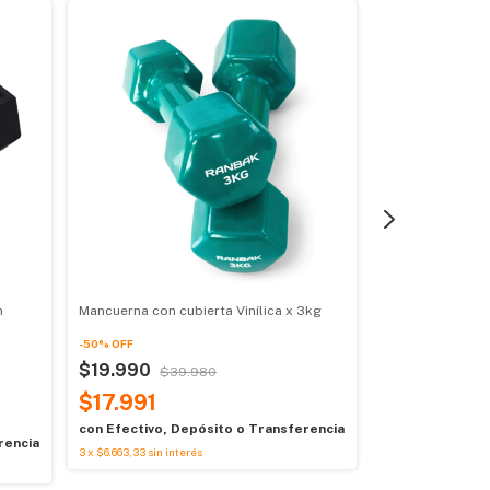
n
Mancuerna con cubierta Vinílica x 3kg
Mancuerna crom
caucho 5kg
-
50
%
OFF
$19.990
-
50
%
OFF
$39.980
$32.999
$17.991
$6
$29.699,
con
Efectivo, Depósito o Transferencia
rencia
3
x
$6.663,33
sin interés
con
Efectivo, D
3
x
$10.999,67
sin int