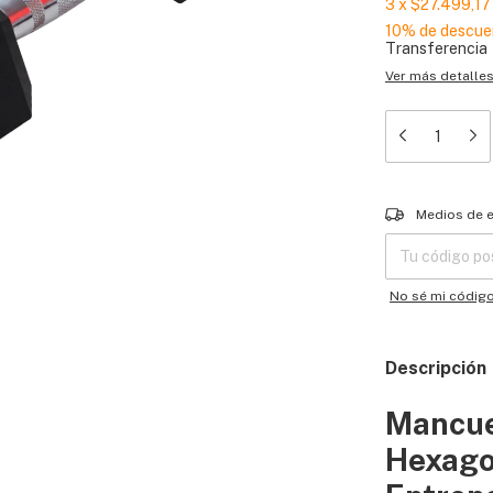
3
x
$27.499,17
10% de descue
Transferencia
Ver más detalle
Entregas para el
Medios de 
No sé mi códig
Descripción
Mancu
Hexago