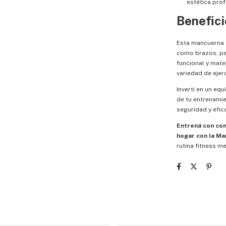
estética prof
Benefici
Esta mancuerna e
como brazos, pe
funcional y mate
variedad de ejer
Invertí en un e
de tu entrenamie
seguridad y efica
Entrená con con
hogar con la Ma
rutina fitness m