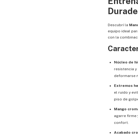
Entren
Durade
Descubrí la
Manc
equipo ideal par
con la combinac
Caracter
Núcleo de hi
resistencia 
deformarse n
Extremos he
el ruido y ev
piso de golp
Mango croma
agarre firme 
confort.
Acabado cro