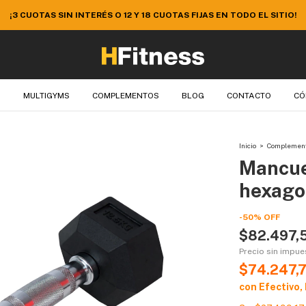
 EL SITIO ¡APROVECHÁ 10% EXTRA DE DESCUENTO EN EFECTIVO O TR
S
MULTIGYMS
COMPLEMENTOS
BLOG
CONTACTO
CÓ
Inicio
>
Complemen
Mancue
hexago
-
50
%
OFF
$82.497,
Precio sin impu
$74.247,
con
Efectivo,