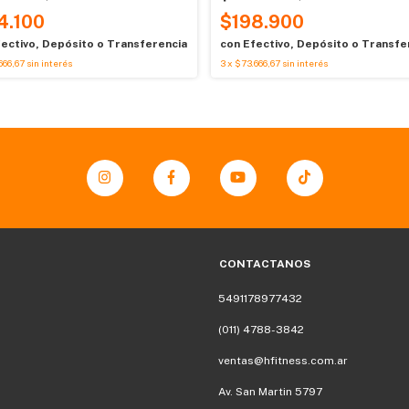
4.100
$198.900
ectivo, Depósito o Transferencia
con
Efectivo, Depósito o Transfe
666,67
sin interés
3
x
$73.666,67
sin interés
CONTACTANOS
5491178977432
(011) 4788-3842
ventas@hfitness.com.ar
Av. San Martin 5797