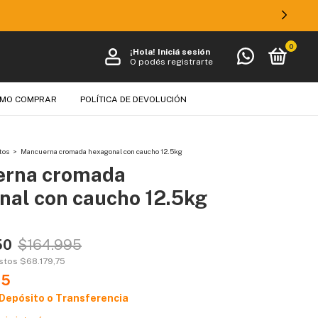
ANSFERENCIA!
0
¡Hola!
Iniciá sesión
O podés registrarte
MO COMPRAR
POLÍTICA DE DEVOLUCIÓN
tos
>
Mancuerna cromada hexagonal con caucho 12.5kg
rna cromada
nal con caucho 12.5kg
50
$164.995
estos
$68.179,75
75
 Depósito o Transferencia