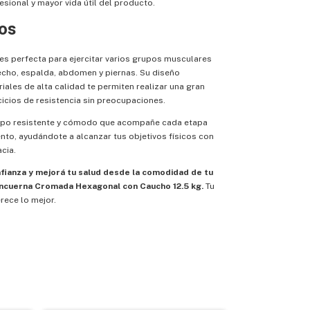
esional y mayor vida útil del producto.
os
s perfecta para ejercitar varios grupos musculares
cho, espalda, abdomen y piernas. Su diseño
riales de alta calidad te permiten realizar una gran
cicios de resistencia sin preocupaciones.
quipo resistente y cómodo que acompañe cada etapa
nto, ayudándote a alcanzar tus objetivos físicos con
cia.
fianza y mejorá tu salud desde la comodidad de tu
ncuerna Cromada Hexagonal con Caucho 12.5 kg.
Tu
erece lo mejor.