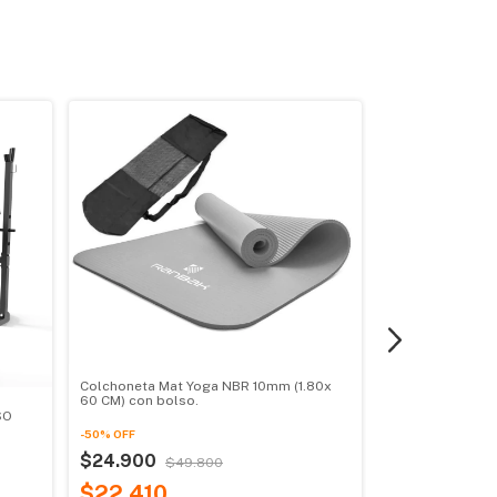
Colchoneta Mat Yoga NBR 10mm (1.80x
60 CM) con bolso.
SO
Colchoneta Mat 
-
50
%
OFF
CM) con bolso.
$24.900
$49.800
-
50
%
OFF
$22.410