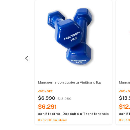
sca
Mancuerna con cubierta Vinílica x 1kg
Mancue
-
50
%
OFF
-
50
%
O
$6.990
$13
$13.980
$6.291
$12
o Transferencia
con
Efectivo, Depósito o Transferencia
con
Ef
3
x
$2.330
sin interés
3
x
$4.6