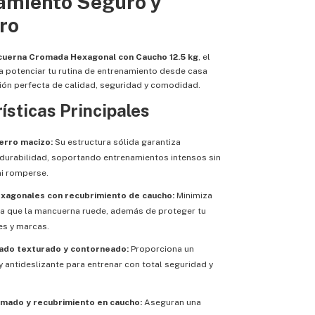
amiento Seguro y
ro
uerna Cromada Hexagonal con Caucho 12.5 kg
, el
a potenciar tu rutina de entrenamiento desde casa
ión perfecta de calidad, seguridad y comodidad.
ísticas Principales
erro macizo:
Su estructura sólida garantiza
y durabilidad, soportando entrenamientos intensos sin
i romperse.
xagonales con recubrimiento de caucho:
Minimiza
ita que la mancuerna ruede, además de proteger tu
es y marcas.
do texturado y contorneado:
Proporciona un
y antideslizante para entrenar con total seguridad y
mado y recubrimiento en caucho:
Aseguran una