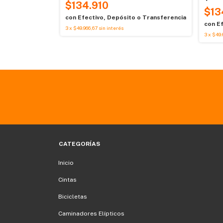
$134.910
o Transferencia
$13
con
Efectivo, Depósito o Transferencia
con
Ef
3
x
$49.966,67
sin interés
3
x
$49.
CATEGORÍAS
Inicio
Cintas
Bicicletas
Caminadores Elípticos