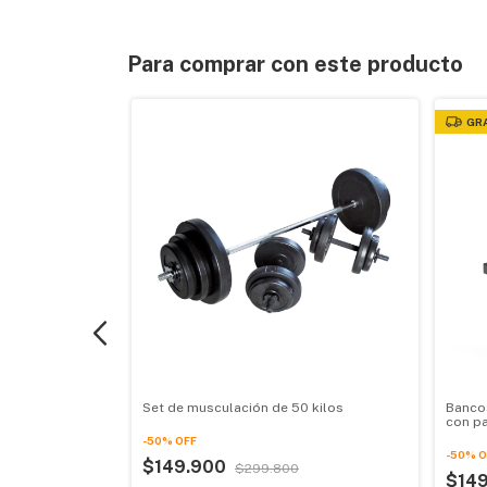
Para comprar con este producto
GR
rosca 25mm
Set de musculación de 50 kilos
Banco
con pa
-
50
%
OFF
-
50
%
O
$149.900
$299.800
$14