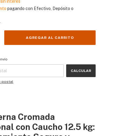
sin interés
nto
pagando con Efectivo, Depósito o
s
 CP:
CAMBIAR CP
envío
CALCULAR
o postal
erna Cromada
nal con Caucho 12.5 kg: