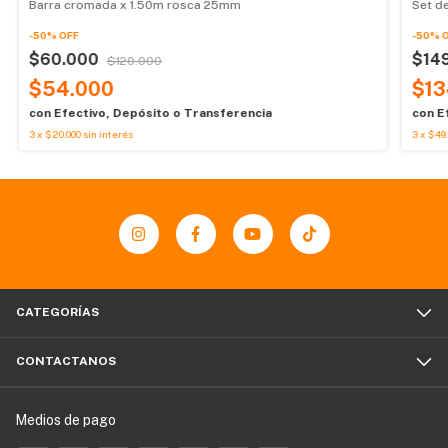
Barra cromada x 1.50m rosca 25mm
Set d
-
50
%
OFF
-
50
%
$60.000
$14
$120.000
$54.000
$13
con
Efectivo, Depósito o Transferencia
con
E
3
x
$20.000
sin interés
3
x
$49.
CATEGORÍAS
CONTACTANOS
Medios de pago