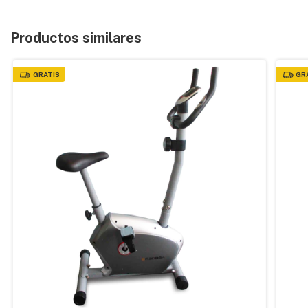
Productos similares
GRATIS
GR