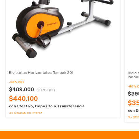
Bicicletas Horizontales Ranbak 201
Bicic
Indoo
-
50
%
OFF
-
60
%
$489.000
$978.000
$39
$440.100
$35
con
Efectivo, Depósito o Transferencia
con
E
3
x
$163.000
sin interés
3
x
$133