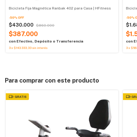
Bicicleta Fija Magnética Ranbak 402 para Casa | HFitness
Bicicl
-
50
%
OFF
-
50
%
$430.000
$1.
$860.000
$387.000
$1.
con
Efectivo, Depósito o Transferencia
con
E
3
x
$143.333,33
sin interés
3
x
$56
Para comprar con este producto
GRATIS
GR