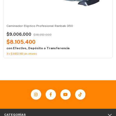
Caminador Eliptico Profesional Ranbak 350
$9.006.000
$18.012.000
$8.105.400
con
Efectivo, Depósito o Transferencia
3
x
$3.002.000
sin interés
CATEGORÍAS