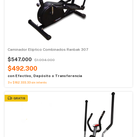
Caminador Elíptico Combinados Ranbak 307
$547.000
$1.094.000
$492.300
con
Efectivo, Depósito o Transferencia
3
x
$182.333,33
sin interés
GRATIS