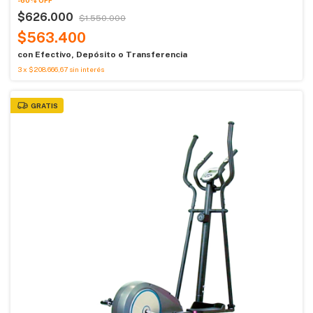
-
60
%
OFF
$626.000
$1.550.000
$563.400
con
Efectivo, Depósito o Transferencia
3
x
$208.666,67
sin interés
GRATIS