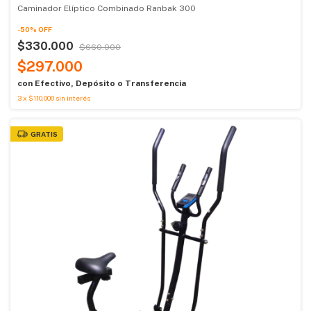
Caminador Elíptico Combinado Ranbak 300
-
50
%
OFF
$330.000
$660.000
$297.000
con
Efectivo, Depósito o Transferencia
3
x
$110.000
sin interés
GRATIS