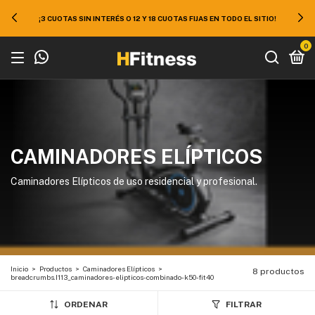
50% EN TODO EL SITIO ¡APROVECHÁ 10% EXTRA DE DESCUENTO EN
EFECTIVO O TRANSFERENCIA!
0
CAMINADORES ELÍPTICOS
Caminadores Elípticos de uso residencial y profesional.
Inicio
>
Productos
>
Caminadores Elípticos
>
8 productos
breadcrumbs.I113_caminadores-elipticos-combinado-k50-fit40
ORDENAR
FILTRAR