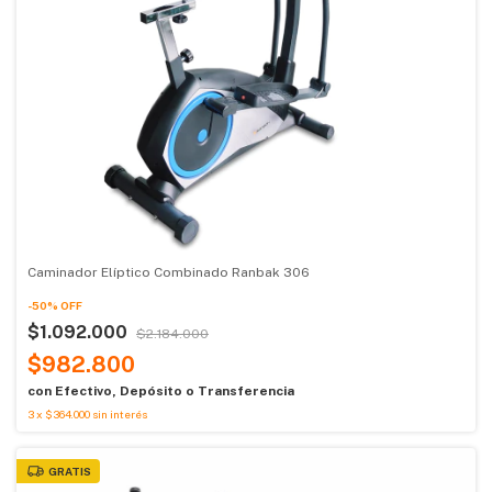
Caminador Elíptico Combinado Ranbak 306
-
50
%
OFF
$1.092.000
$2.184.000
$982.800
con
Efectivo, Depósito o Transferencia
3
x
$364.000
sin interés
GRATIS