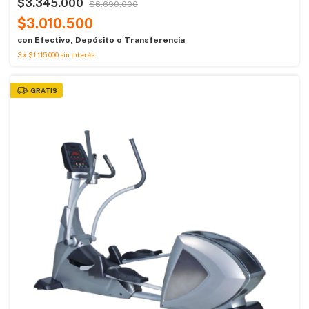
$3.345.000
$6.690.000
$3.010.500
con
Efectivo, Depósito o Transferencia
3
x
$1.115.000
sin interés
GRATIS