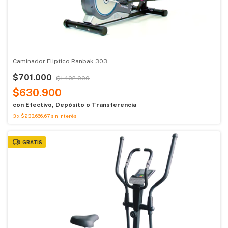
Caminador Eliptico Ranbak 303
$701.000
$1.402.000
$630.900
con
Efectivo, Depósito o Transferencia
3
x
$233.666,67
sin interés
GRATIS