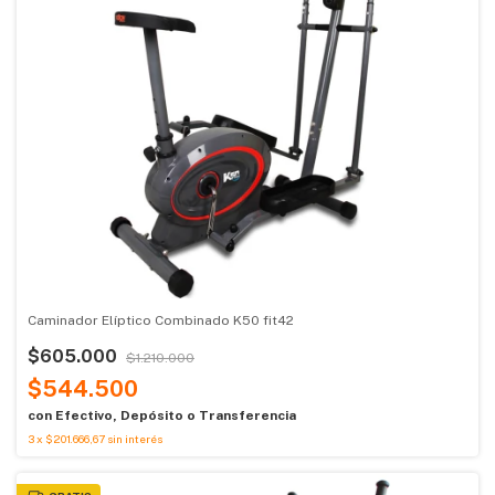
Caminador Elíptico Combinado K50 fit42
$605.000
$1.210.000
$544.500
con
Efectivo, Depósito o Transferencia
3
x
$201.666,67
sin interés