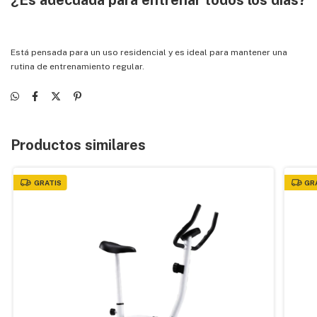
¿Es adecuada para entrenar todos los días?
Está pensada para un uso residencial y es ideal para mantener una
rutina de entrenamiento regular.
Productos similares
GRATIS
GR