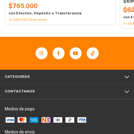
$69
$765.000
$62
con
Efectivo, Depósito o Transferencia
con
E
3
x
$283.333,33
sin interés
3
x
$23
CATEGORÍAS
CONTACTANOS
Medios de pago
Medios de envío