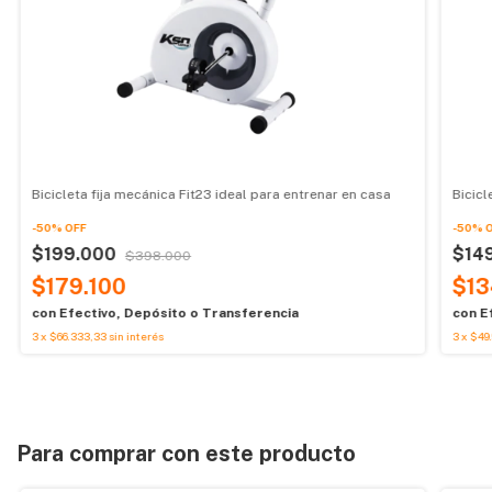
Bicicleta fija mecánica Fit23 ideal para entrenar en casa
Bicicl
-
50
%
OFF
-
50
%
$199.000
$14
$398.000
$179.100
$13
con
Efectivo, Depósito o Transferencia
con
E
3
x
$66.333,33
sin interés
3
x
$49.
Para comprar con este producto