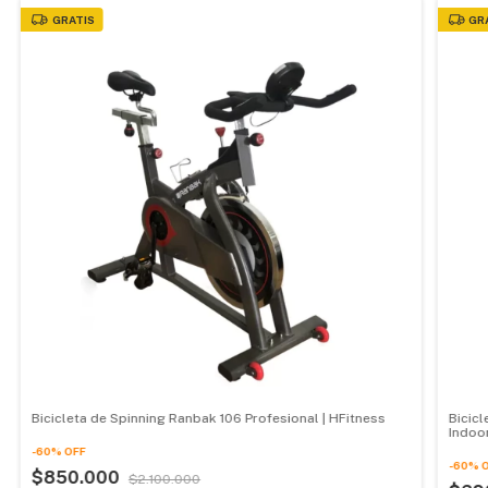
GRATIS
GR
Bicicleta de Spinning Ranbak 106 Profesional | HFitness
Bicic
Indoo
-
60
%
OFF
-
60
%
$850.000
$2.100.000