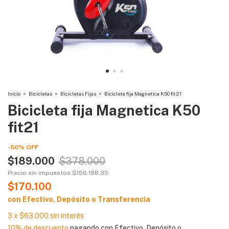
Inicio
>
Bicicletas
>
Bicicletas Fijas
>
Bicicleta fija Magnetica K50 fit21
Bicicleta fija Magnetica K50
fit21
-
50
%
OFF
$189.000
$378.000
Precio sin impuestos
$156.198,35
$170.100
con
Efectivo, Depósito o Transferencia
3
x
$63.000
sin interés
10% de descuento
pagando con Efectivo, Depósito o