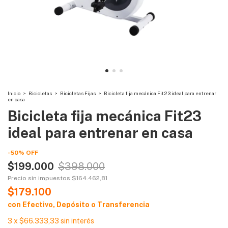
Inicio
>
Bicicletas
>
Bicicletas Fijas
>
Bicicleta fija mecánica Fit23 ideal para entrenar
en casa
Bicicleta fija mecánica Fit23
ideal para entrenar en casa
-
50
%
OFF
$199.000
$398.000
Precio sin impuestos
$164.462,81
$179.100
con
Efectivo, Depósito o Transferencia
3
x
$66.333,33
sin interés