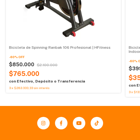
Bicicleta de Spinning Ranbak 106 Profesional | HFitness
Bicic
Indoo
-
60
%
OFF
-
60
%
$850.000
$2.100.000
$39
$765.000
$35
con
Efectivo, Depósito o Transferencia
con
E
3
x
$283.333,33
sin interés
3
x
$133