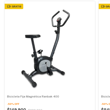
GRATIS
GR
Bicicleta Fija Magnética Ranbak 400
Bicicl
-
50
%
OFF
-
50
%
$149.900
$54