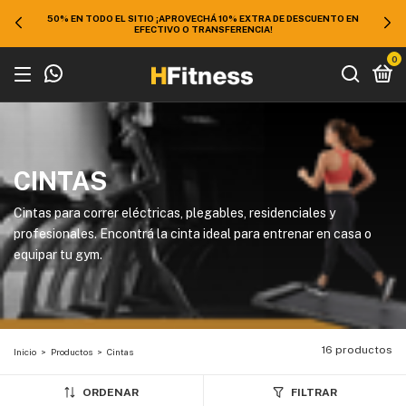
50% EN TODO EL SITIO ¡APROVECHÁ 10% EXTRA DE DESCUENTO EN
EFECTIVO O TRANSFERENCIA!
0
CINTAS
Cintas para correr eléctricas, plegables, residenciales y
profesionales. Encontrá la cinta ideal para entrenar en casa o
equipar tu gym.
16 productos
Inicio
>
Productos
>
Cintas
ORDENAR
FILTRAR