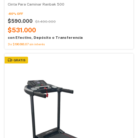
Cinta Para Caminar Ranbak 500
-
60
%
OFF
$590.000
$1.490.000
$531.000
con
Efectivo, Depósito o Transferencia
3
x
$196.666,67
sin interés
GRATIS