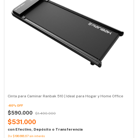
Cinta para Caminar Ranbak 510 | Ideal para Hogar y Home Office
-
60
%
OFF
$590.000
$1.490.000
$531.000
con
Efectivo, Depósito o Transferencia
3
x
$196.666,67
sin interés