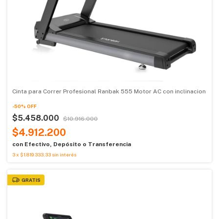
Cinta para Correr Profesional Ranbak 555 Motor AC con inclinacion
-
50
%
OFF
$5.458.000
$10.916.000
$4.912.200
con
Efectivo, Depósito o Transferencia
3
x
$1.819.333,33
sin interés
GRATIS