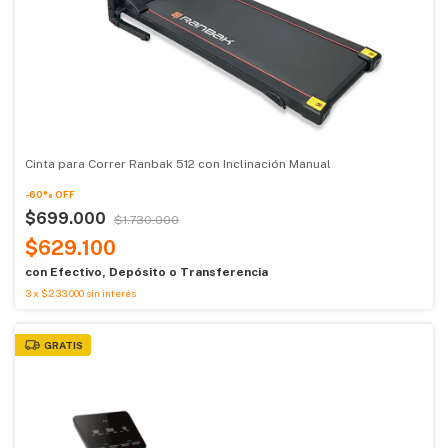
Cinta para Correr Ranbak 512 con Inclinación Manual
-
60
%
OFF
$699.000
$1.730.000
$629.100
con
Efectivo, Depósito o Transferencia
3
x
$233.000
sin interés
GRATIS