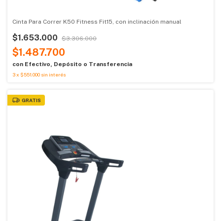
Cinta Para Correr K50 Fitness Fit15, con inclinación manual
$1.653.000
$3.306.000
$1.487.700
con
Efectivo, Depósito o Transferencia
3
x
$551.000
sin interés
GRATIS