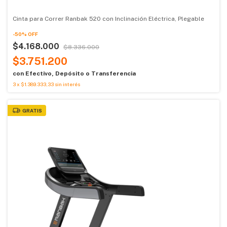
Cinta para Correr Ranbak 520 con Inclinación Eléctrica, Plegable
-
50
%
OFF
$4.168.000
$8.336.000
$3.751.200
con
Efectivo, Depósito o Transferencia
3
x
$1.389.333,33
sin interés
GRATIS