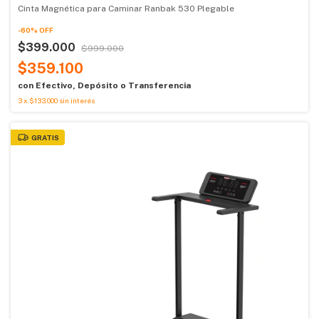
Cinta Magnética para Caminar Ranbak 530 Plegable
-
60
%
OFF
$399.000
$999.000
$359.100
con
Efectivo, Depósito o Transferencia
3
x
$133.000
sin interés
GRATIS