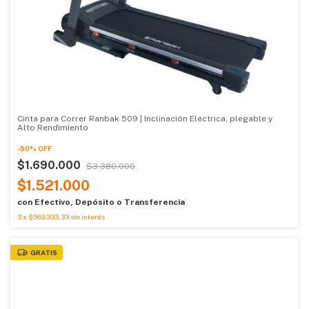
Cinta para Correr Ranbak 509 | Inclinación Eléctrica, plegable y
Alto Rendimiento
-
50
%
OFF
$1.690.000
$3.380.000
$1.521.000
con
Efectivo, Depósito o Transferencia
3
x
$563.333,33
sin interés
GRATIS