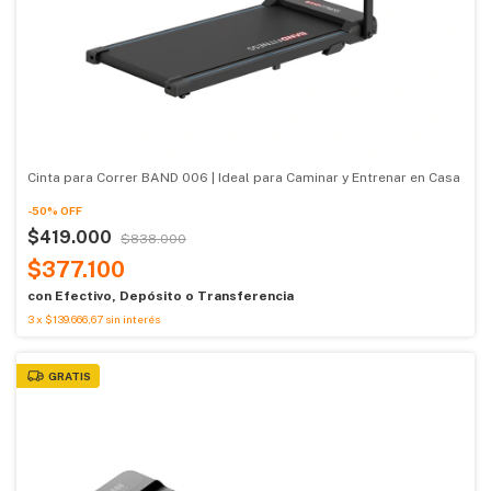
Cinta para Correr BAND 006 | Ideal para Caminar y Entrenar en Casa
-
50
%
OFF
$419.000
$838.000
$377.100
con
Efectivo, Depósito o Transferencia
3
x
$139.666,67
sin interés
GRATIS