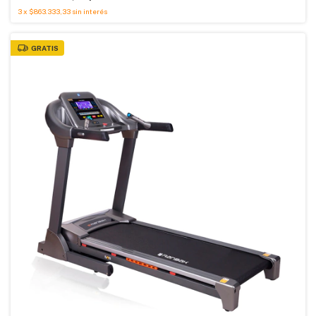
3
x
$863.333,33
sin interés
GRATIS