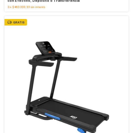
con
Efectivo, Depósito o Transferencia
3
x
$463.333,33
sin interés
GRATIS