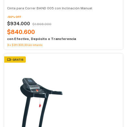
Cinta para Correr BAND 005 con Inclinación Manual
-
50
%
OFF
$934.000
$1.868.000
$840.600
con
Efectivo, Depósito o Transferencia
3
x
$311.333,33
sin interés
GRATIS