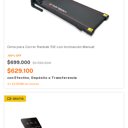
Cinta para Correr Ranbak 512 con Inclinación Manual
-
60
%
OFF
$699.000
$1.730.000
$629.100
con
Efectivo, Depósito o Transferencia
3
x
$233.000
sin interés
GRATIS