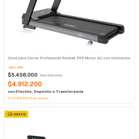
Cinta para Correr Profesional Ranbak 555 Motor AC con inclinacion
-
50
%
OFF
$5.458.000
$10.916.000
$4.912.200
con
Efectivo, Depósito o Transferencia
3
x
$1.819.333,33
sin interés
GRATIS