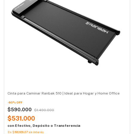
Cinta para Caminar Ranbak 510 | Ideal para Hogar y Home Office
-
60
%
OFF
$590.000
$1.490.000
$531.000
con
Efectivo, Depósito o Transferencia
3
x
$196.666,67
sin interés