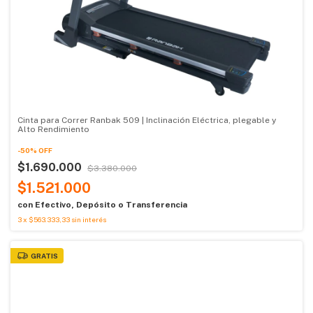
Cinta para Correr Ranbak 509 | Inclinación Eléctrica, plegable y
Alto Rendimiento
-
50
%
OFF
$1.690.000
$3.380.000
$1.521.000
con
Efectivo, Depósito o Transferencia
3
x
$563.333,33
sin interés
GRATIS