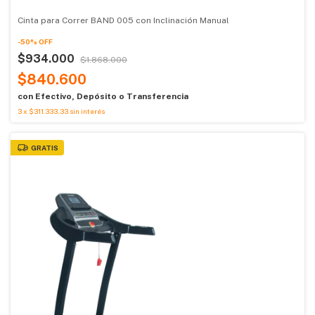
Cinta para Correr BAND 005 con Inclinación Manual
-
50
%
OFF
$934.000
$1.868.000
$840.600
con
Efectivo, Depósito o Transferencia
3
x
$311.333,33
sin interés
GRATIS