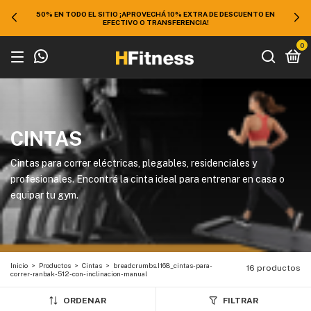
50% EN TODO EL SITIO ¡APROVECHÁ 10% EXTRA DE DESCUENTO EN
EFECTIVO O TRANSFERENCIA!
0
CINTAS
Cintas para correr eléctricas, plegables, residenciales y
profesionales. Encontrá la cinta ideal para entrenar en casa o
equipar tu gym.
Inicio
>
Productos
>
Cintas
>
breadcrumbs.I168_cintas-para-
16 productos
correr-ranbak-512-con-inclinacion-manual
ORDENAR
FILTRAR