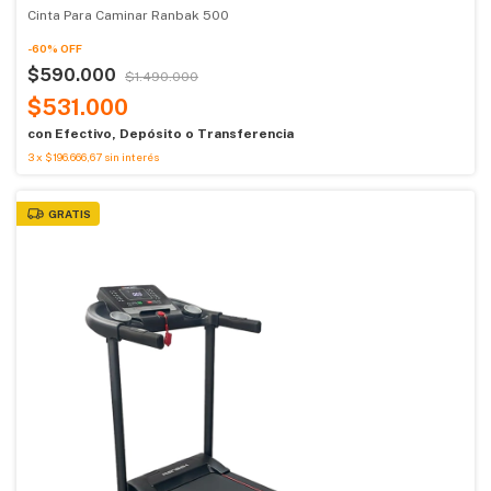
Cinta Para Caminar Ranbak 500
-
60
%
OFF
$590.000
$1.490.000
$531.000
con
Efectivo, Depósito o Transferencia
3
x
$196.666,67
sin interés
GRATIS