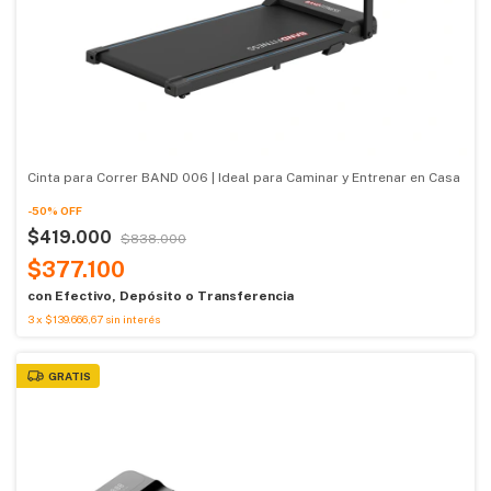
Cinta para Correr BAND 006 | Ideal para Caminar y Entrenar en Casa
-
50
%
OFF
$419.000
$838.000
$377.100
con
Efectivo, Depósito o Transferencia
3
x
$139.666,67
sin interés
GRATIS