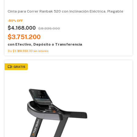
Cinta para Correr Ranbak 520 con Inclinación Eléctrica, Plegable
-
50
%
OFF
$4.168.000
$8.336.000
$3.751.200
con
Efectivo, Depósito o Transferencia
3
x
$1.389.333,33
sin interés
GRATIS