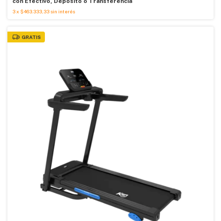
con
Efectivo, Depósito o Transferencia
3
x
$463.333,33
sin interés
GRATIS