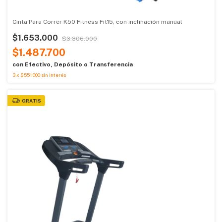
Cinta Para Correr K50 Fitness Fit15, con inclinación manual
$1.653.000
$3.306.000
$1.487.700
con
Efectivo, Depósito o Transferencia
3
x
$551.000
sin interés
GRATIS