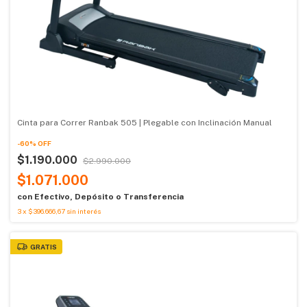
Cinta para Correr Ranbak 505 | Plegable con Inclinación Manual
-
60
%
OFF
$1.190.000
$2.990.000
$1.071.000
con
Efectivo, Depósito o Transferencia
3
x
$396.666,67
sin interés
GRATIS