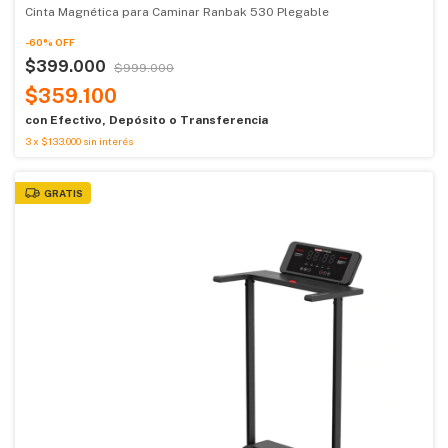
Cinta Magnética para Caminar Ranbak 530 Plegable
-
60
%
OFF
$399.000
$999.000
$359.100
con
Efectivo, Depósito o Transferencia
3
x
$133.000
sin interés
GRATIS