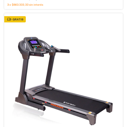
3
x
$863.333,33
sin interés
GRATIS